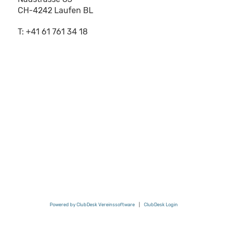
CH-4242 Laufen BL
T: +41 61 761 34 18
Powered by ClubDesk Vereinssoftware
|
ClubDesk Login