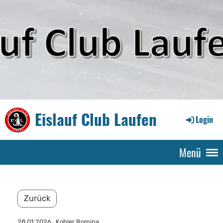
Eislauf Club Laufen
Login
Menü
Zurück
28.01.2026
, Kohler Romina