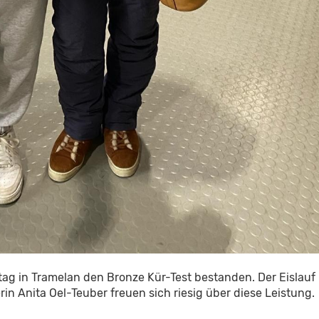
ag in Tramelan den Bronze Kür-Test bestanden. Der Eislauf
rin Anita Oel-Teuber freuen sich riesig über diese Leistung.