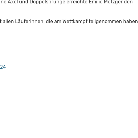
ohne Axel und Doppelsprünge erreichte Emilie Metzger den
ert allen Läuferinnen, die am Wettkampf teilgenommen haben
024