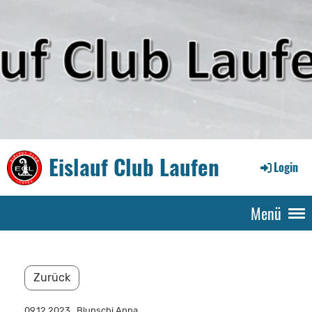
Eislauf Club Laufen
Login
Menü
Zurück
09.12.2023
, Blunschi Anna