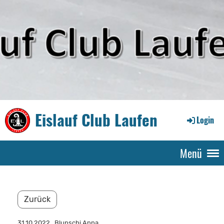
Eislauf Club Laufen
Login
Menü
Zurück
31.10.2022
, Blunschi Anna