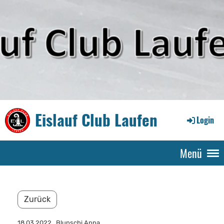
Eislauf Club Laufen
Login
Menü
Zurück
18.03.2022
, Blunschi Anna