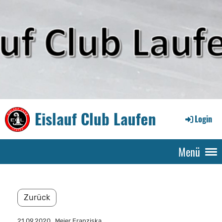
Eislauf Club Laufen
Login
Menü
Zurück
21.09.2020
, Meier Franziska