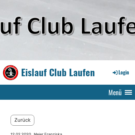
Eislauf Club Laufen
Login
Menü
Zurück
12.02.2020
, Meier Franziska