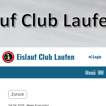
Eislauf Club Laufen
Login
Menü
Zurück
24.04.2019
, Meier Franziska