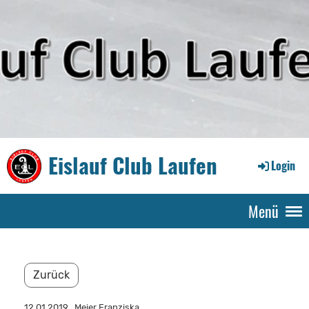
Eislauf Club Laufen
Login
Menü
Zurück
12.01.2019
, Meier Franziska