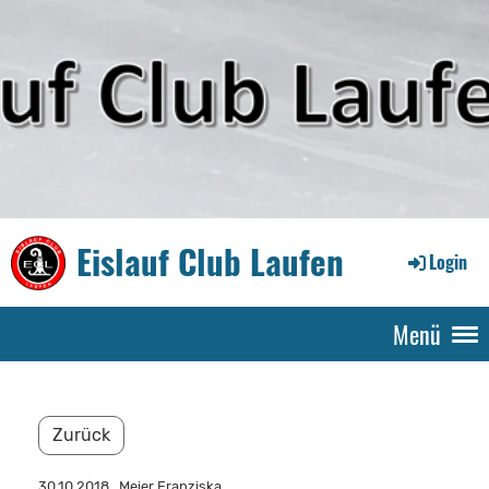
Eislauf Club Laufen
Login
Menü
Zurück
30.10.2018
, Meier Franziska